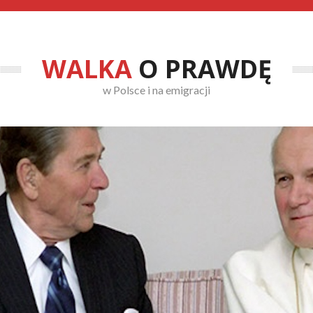
WALKA
O PRAWDĘ
w Polsce i na emigracji