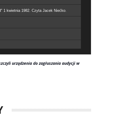
" 1 kwietnia 1982. Czyta Jacek Niećko.
zczyli urządzenia do zagłuszania audycji w
Y