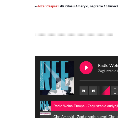
–
Józef Czapski
, dla Głosu Ameryki, nagranie 18 kwiec
Radio Wol
Zagłuszanie 
Radio Wolna Europa - Zagłuszanie audycj
Głos Ameryki - Zagłuszanie audycji Głosu