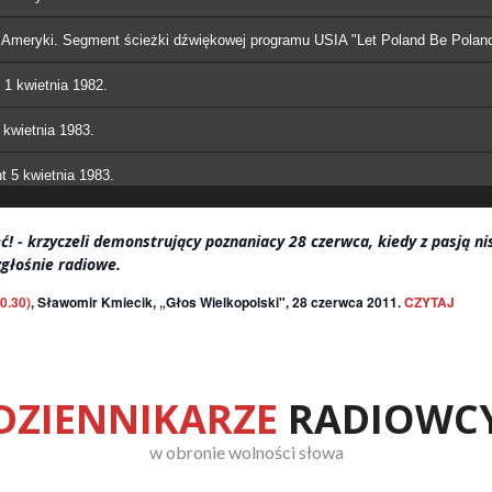
u Ameryki. Segment ścieżki dźwiękowej programu USIA "Let Poland Be Poland
1 kwietnia 1982.
 kwietnia 1983.
 5 kwietnia 1983.
 - krzyczeli demonstrujący poznaniacy 28 czerwca, kiedy z pasją nis
zgłośnie radiowe.
0.30)
,
Sławomir Kmiecik, „Głos Wielkopolski", 28 czerwca 2011.
CZYTAJ
DZIENNIKARZE
RADIOWC
w obronie wolności słowa