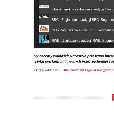
Głos Ameryki - Zagłuszanie audycji Głos
BBC - Zagłuszanie audycji BBC. Segment 
RFI - Zagłuszanie audycji RFI. Segment 5
RWE - Zagłuszanie audycji RWE. Segment
My chcemy wolności! Nareszcie przestaną buczeć!
języku polskim, nadawanych przez zachodnie ro
–
CZERWIEC 1956: Tłum zniszczył zagłuszarki (godz. 1