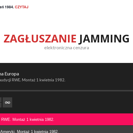
ień 1984.
CZYTAJ
ZAGŁUSZANIE
JAMMING
elektroniczna cenzura
na Europa
audycji RWE. Montaż 1 kwietnia 1982.
i RWE. Montaż 1 kwietnia 1982.
 Ameryki. Montaż 1 kwietnia 1982.