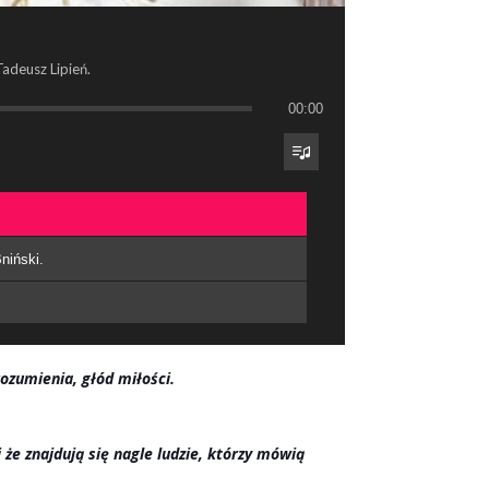
Tadeusz Lipień.
00:00
niński.
ozumienia, głód miłości.
i że znajdują się nagle ludzie, którzy mówią