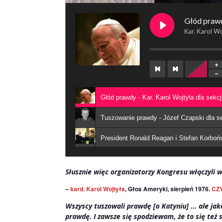
Głód praw
Kar. Karol W
Głód prawdy - Kar. Karol Wojtyła dla sekc
Tuszowanie prawdy - Józef Czapski dla se
President Ronald Reagan i Stefan Korbońs
Słusznie więc organizatorzy Kongresu włączyli w
–
kard. Karol Wojtyła
, Głos Ameryki, sierpień 1976.
CZ
Wszyscy tuszowali prawdę [o Katyniu] ... ale jako
prawdę. I zawsze się spodziewam, że to się też s