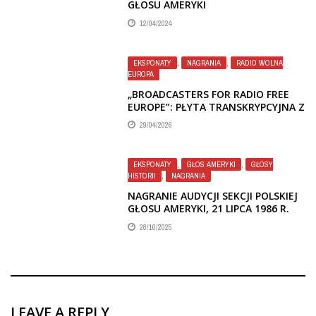
GŁOSU AMERYKI
12/04/2024
EKSPONATY
,
NAGRANIA
,
RADIO WOLNA
EUROPA
„BROADCASTERS FOR RADIO FREE
EUROPE”: PŁYTA TRANSKRYPCYJNA Z
OKRESU KAMPANII CRUSADE FOR
29/04/2026
FREEDOM, OK. 1958–1962
EKSPONATY
,
GŁOS AMERYKI
,
GŁOSY
HISTORII
,
NAGRANIA
NAGRANIE AUDYCJI SEKCJI POLSKIEJ
GŁOSU AMERYKI, 21 LIPCA 1986 R.
28/10/2025
LEAVE A REPLY