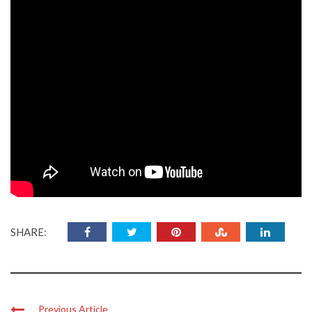
Angielskojęzyczna audycja Głosu Ameryki w 1969 r. o misji
kosmicznej
Apollo 11
i pierwszym lądowaniu człowieka na
Księżycu
Cold War Radio Museum 2019 rendition of Voice of America’s
(VOA) 1969 radio broadcast “Eagle on the Moon – The Flight
of Apollo 11.” Written and produced in 1969 by VOA’s Michael
A. Hanu. Narrated by Harry Monroe. Announcer: Frank Oliver.
Directed by Jim Parisi. VOA Studio Technicians: Charles Wood
and Phil Danaher.
SHARE:
Previous Article