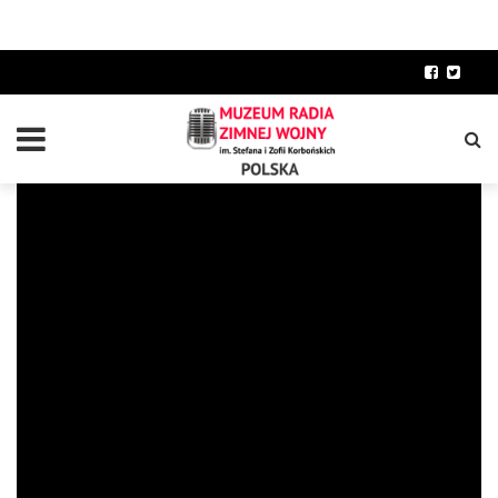
GŁOS AMERYKI O MISJI APOLLO 11
I PIERWSZYM LĄDOWANIU
CZŁOWIEKA NA KSIĘŻYCU
GŁOS AMERYKI
,
NAGRANIA
BY
KURATOR
03/02/2022
850
0
SHARE: