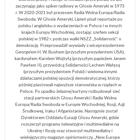
zaczynając jako spiker radiowy w Głosie Ameryki w 1973
r. W 2020-2021 był prezesem Radia Wolna Europa/Radia
Swoboda. W Głosie Ameryki, Lipień pisał reportaże po
polsku i angielsku o wydarzeniach w Polsce i w innych
krajach Europy Wschodniej, zostając szefem sekcji
polskiej w 1982 r. podczas walki NSZZ „Solidarność” o
demokrację. Przeprowadził wywiady z wiceprezydentem
George'em H. W. Bushem (przyszłym prezydentem USA),
kardynałem Karolem Wojtyłą (przyszłym papieżem Janem
Pawłem II), przywódcą Solidarności Lechem Wałęsą
(przyszłym prezydentem Polski) i wieloma innymi
działaczami polskiej opozycji demokratycznej, którzy
później piastowali najwyższe stanowiska w rządach w
Polsce. Po upadku żelaznej kurtyny rozbudował sieć
stacji partnerskich Głosu Ameryki i Radia Wolna
Europa/Radia Swoboda w Europie Wschodniej, Rosji, Azji
Środkowej, Iraku i Afganistanie. Następnie został
Dyrektorem Oddziału Eurazji Głosu Ameryki, gdzie
rozszerzył programy telewizyjne i multimedialne na
Ukrainę i Rosję oraz stworzył multimedialny i
wielojęzyczny magazyn opiniotwórczy, „New Europe