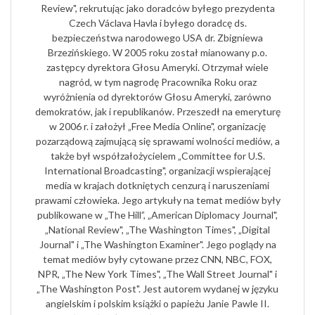
Review", rekrutując jako doradców byłego prezydenta
Czech Václava Havla i byłego doradcę ds.
bezpieczeństwa narodowego USA dr. Zbigniewa
Brzezińskiego. W 2005 roku został mianowany p.o.
zastępcy dyrektora Głosu Ameryki. Otrzymał wiele
nagród, w tym nagrodę Pracownika Roku oraz
wyróżnienia od dyrektorów Głosu Ameryki, zarówno
demokratów, jak i republikanów. Przeszedł na emeryturę
w 2006 r. i założył „Free Media Online", organizację
pozarządową zajmującą się sprawami wolności mediów, a
także był współzałożycielem „Committee for U.S.
International Broadcasting", organizacji wspierającej
media w krajach dotkniętych cenzurą i naruszeniami
prawami człowieka. Jego artykuły na temat mediów były
publikowane w „The Hill”, „American Diplomacy Journal",
„National Review", „The Washington Times", „Digital
Journal" i „The Washington Examiner". Jego poglądy na
temat mediów były cytowane przez CNN, NBC, FOX,
NPR, „The New York Times", „The Wall Street Journal" i
„The Washington Post". Jest autorem wydanej w języku
angielskim i polskim książki o papieżu Janie Pawle II.